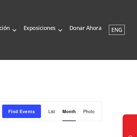
ción
Exposiciones
Donar Ahora
ENG
E
Find Events
List
Month
Photo
v