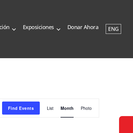
ción
Exposiciones
Donar Ahora
ENG
E
Find Events
List
Month
Photo
v