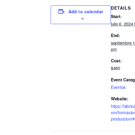
DETAILS
Add to calendar
Start:
julio 6, 2024
End:
septiembre 1
pm
Cost:
$480
Event Categ
Eventos
Website:
https://fabri
om/formacio
produccion/#