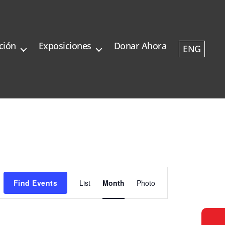
ción
Exposiciones
Donar Ahora
ENG
E
Find Events
List
Month
Photo
v