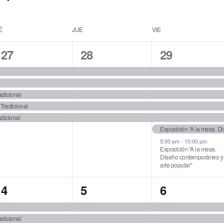
É
JUE
VIE
5
5
7
27
28
29
e
e
e
v
v
v
adicional
e
e
e
Tradicional
adicional
n
n
n
Exposición “A la mesa. D
t
t
t
5:00 pm
-
10:00 pm
Exposición “A la mesa.
s
s
s
Diseño contemporáneo y
arte popular”
,
,
,
5
5
5
4
5
6
e
e
e
adicional
v
v
v