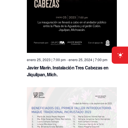
i
e
S
e
.
e
w
s
a
N
r
a
c
v
enero 25, 2023 | 7:00 pm
-
enero 25, 2024 | 7:00 pm
h
Javier Marín. Instalación Tres Cabezas en
i
Jiquilpan, Mich.
a
g
n
a
d
t
i
V
o
i