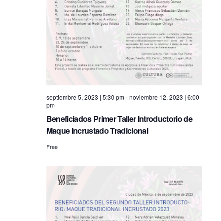
n
e
w
s
N
a
septiembre 5, 2023 | 5:30 pm
-
noviembre 12, 2023 | 6:00
pm
v
Beneficiados Primer Taller Introductorio de
i
Maque Incrustado Tradicional
Free
g
a
t
i