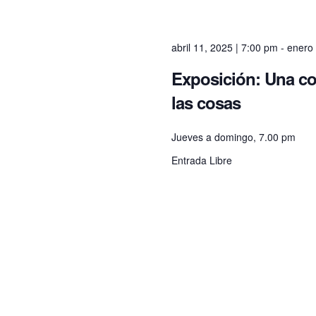
r
n
t
c
s
abril 11, 2025 | 7:00 pm
-
enero 
b
y
h
Exposición: Una c
K
las cosas
e
a
y
w
Jueves a domingo, 7.00 pm
o
n
Entrada Libre
r
d
.
d
V
i