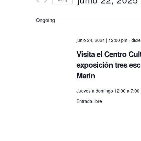
e
K
S
e
e
y
Ongoing
n
l
w
e
o
c
r
junio 24, 2024 | 12:00 pm
-
dici
t
t
d
d
Visita el Centro Cu
.
a
s
S
exposición tres es
t
e
e
Marín
a
.
S
r
c
Jueves a domingo 12:00 a 7:00
h
e
Entrada libre
f
o
r
a
E
v
e