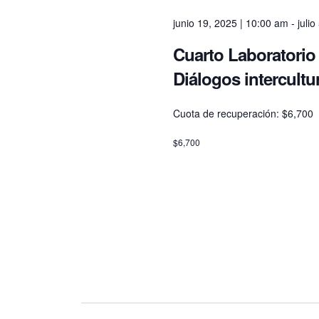
g
junio 19, 2025 | 10:00 am
-
juli
a
Cuarto Laboratorio 
Diálogos intercultu
t
Cuota de recuperación: $6,700
i
$6,700
o
n