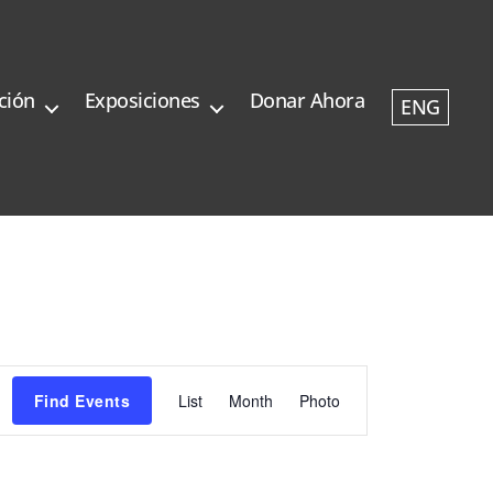
ción
Exposiciones
Donar Ahora
ENG
E
Find Events
List
Month
Photo
v