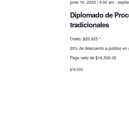
junio 16, 2025 | 9:00 am
-
septi
e
Diplomado de Proce
w
tradicionales
Costo: $20,625 *
s
20% de descuento a público en ge
N
Pago neto de $16,500.00
$16,500
a
v
i