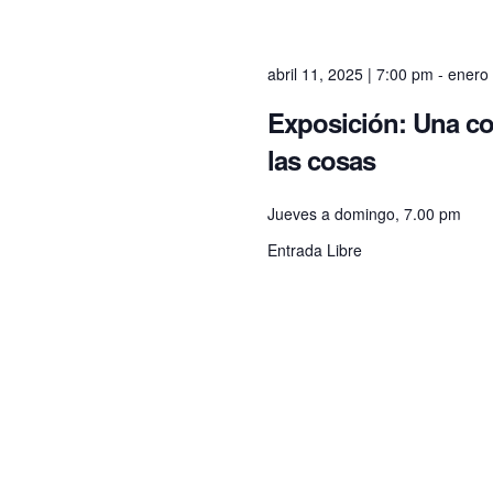
r
n
t
c
s
abril 11, 2025 | 7:00 pm
-
enero 
b
y
h
Exposición: Una c
K
las cosas
e
a
y
w
Jueves a domingo, 7.00 pm
o
n
Entrada Libre
r
d
.
d
V
i