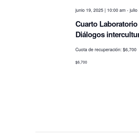
g
junio 19, 2025 | 10:00 am
-
juli
a
Cuarto Laboratorio 
Diálogos intercultu
t
Cuota de recuperación: $6,700
i
$6,700
o
n