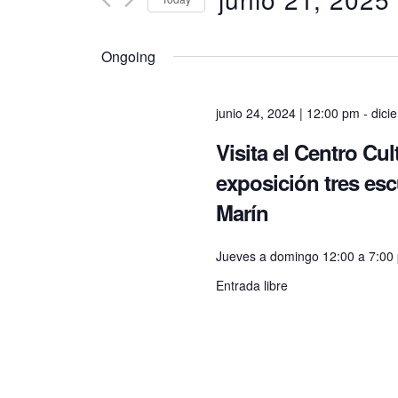
e
K
S
e
e
y
Ongoing
n
l
w
e
o
c
r
junio 24, 2024 | 12:00 pm
-
dici
t
t
d
d
Visita el Centro Cu
.
a
s
S
exposición tres es
t
e
e
Marín
a
.
S
r
c
Jueves a domingo 12:00 a 7:00
h
e
Entrada libre
f
o
r
a
E
v
e