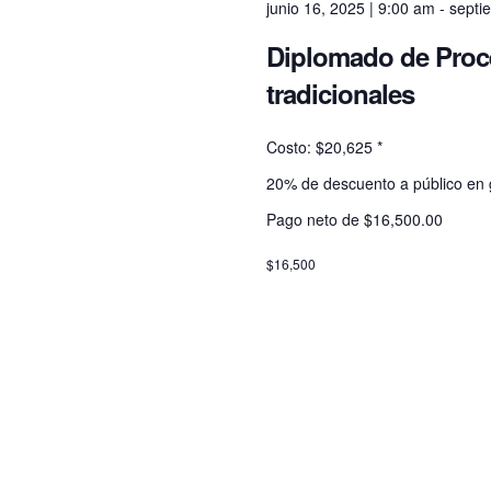
junio 16, 2025 | 9:00 am
-
septi
e
Diplomado de Proce
w
tradicionales
Costo: $20,625 *
s
20% de descuento a público en ge
N
Pago neto de $16,500.00
$16,500
a
v
i