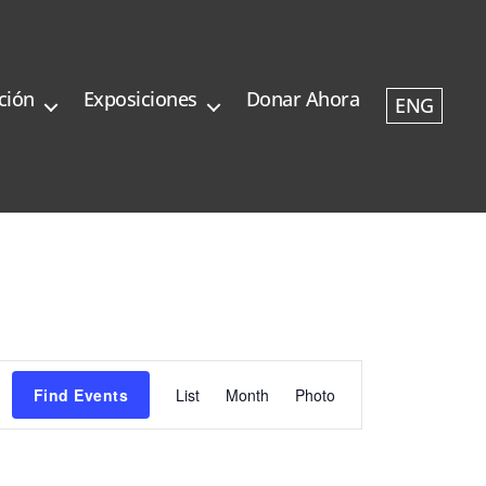
ción
Exposiciones
Donar Ahora
ENG
E
Find Events
List
Month
Photo
v