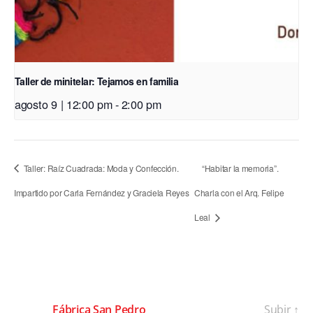
Taller de minitelar: Tejamos en familia
agosto 9 | 12:00 pm
-
2:00 pm
Taller: Raíz Cuadrada: Moda y Confección.
“Habitar la memoria”.
Impartido por Carla Fernández y Graciela Reyes
Charla con el Arq. Felipe
Leal
© 2026
Fábrica San Pedro
Subir
↑