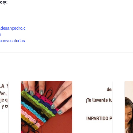
ory:
cadesanpedro.c
n-
convocatorias