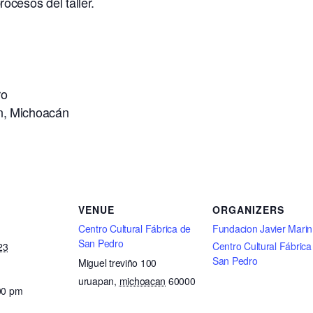
ocesos del taller.
.
ro
n, Michoacán
VENUE
ORGANIZERS
Centro Cultural Fábrica de
Fundacion Javier Marin
San Pedro
Centro Cultural Fábrica
23
San Pedro
Miguel treviño 100
uruapan
,
michoacan
60000
00 pm