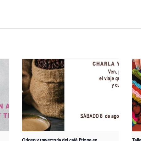
d
Origen y trayectoria del café Etíope en
Tall