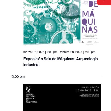
i
e
S
e
.
e
w
s
a
N
r
a
c
v
marzo 27, 2026 | 7:00 pm
-
febrero 28, 2027 | 7:00 pm
h
Exposición Sala de Máquinas: Arqueología
i
Industrial
a
g
12:00 pm
n
a
d
t
i
V
o
i