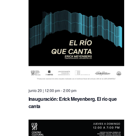
n
e
w
s
N
a
v
i
junio 20 | 12:00 pm
-
2:00 pm
g
Inauguración: Erick Meyenberg. El río que
a
canta
t
i