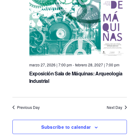
i
e
S
e
.
e
w
s
a
N
r
a
c
v
marzo 27, 2026 | 7:00 pm
-
febrero 28, 2027 | 7:00 pm
h
Exposición Sala de Máquinas: Arqueología
i
Industrial
a
g
n
a
Previous Day
Next Day
d
t
i
V
Subscribe to calendar
o
i