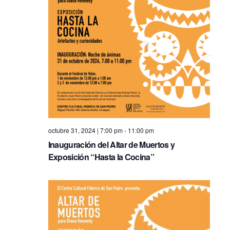
n
e
w
s
N
a
v
octubre 31, 2024 | 7:00 pm
-
11:00 pm
i
Inauguración del Altar de Muertos y
g
Exposición “Hasta la Cocina”
a
t
i