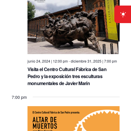
i
e
S
e
.
e
w
s
a
N
r
a
c
v
junio 24, 2024 | 12:00 pm
-
diciembre 31, 2025 | 7:00 pm
h
Visita el Centro Cultural Fábrica de San
i
Pedro y la exposición tres esculturas
a
g
monumentales de Javier Marín
n
a
7:00 pm
d
t
i
V
o
i