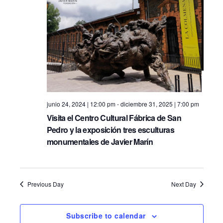
i
e
S
e
.
e
w
s
a
N
r
a
c
v
junio 24, 2024 | 12:00 pm
-
diciembre 31, 2025 | 7:00 pm
h
Visita el Centro Cultural Fábrica de San
i
Pedro y la exposición tres esculturas
a
g
monumentales de Javier Marín
n
a
d
t
Previous Day
Next Day
i
V
o
i
Subscribe to calendar