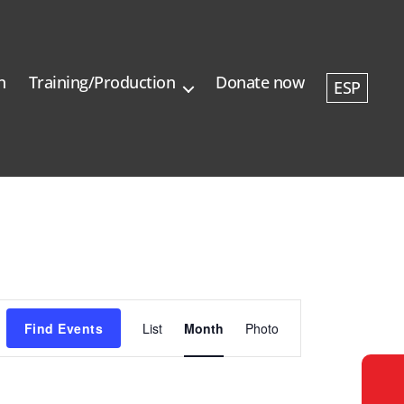
n
Training/Production
Donate now
ESP
E
Find Events
List
Month
Photo
v